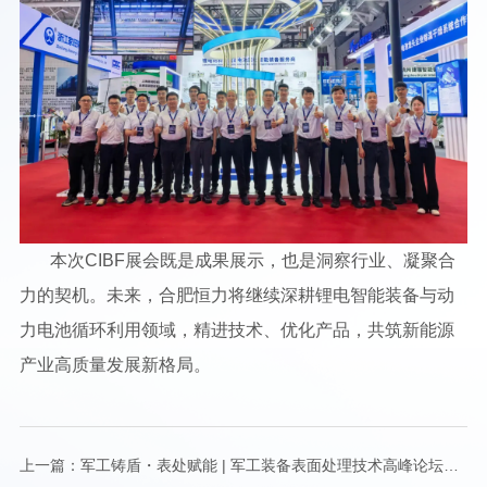
本次CIBF展会既是成果展示，也是洞察行业、凝聚合
力的契机。未来，合肥恒力将继续深耕锂电智能装备与动
力电池循环利用领域，精进技术、优化产品，共筑新能源
产业高质量发展新格局。
上一篇：
军工铸盾・表处赋能 | 军工装备表面处理技术高峰论坛圆满收官，共筑国防装备新防线