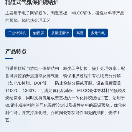
辊道式气氛保护烧结炉
主要用于电子陶瓷粉体、陶瓷基板、MLCC瓷体、磁性材料等产品
的预烧、烧结热处理工艺
工业计算机
触摸屏
质量流量计
高温
多元气氛
产品特点
可采用排胶与烧结一体炉结构，减少工序切换，提升处理效率，配
备可调控的升温速率及排气量，确保排胶过程中有机物充分分解
（如PVB树脂、DOP等），防止烧结分层或开裂。设备温度覆盖
1100℃—1300℃，可满足氮化铝基板、MLCC瓷体等材料的预烧及
烧结需求，同时支持流延成型基板的一体化排胶烧结工艺。适用于
镍/铜电极材料的差异化温度设定以及磁性材料的高温预烧，优化材
料性能，并支持氮化硅、介质陶瓷等功能性陶瓷的排胶、烧结工
艺。