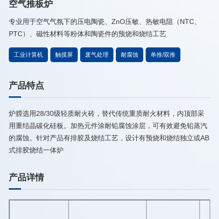
空气推板炉
专业用于空气气氛下的压电陶瓷、ZnO压敏、热敏电阻（NTC、
PTC）、磁性材料等粉体和陶瓷件的预烧和烧结工艺
工业计算机
触摸屏
废气处理
耐腐蚀
单推/双推
产品特点
炉膛选用28/30级轻质耐火砖，替代传统重质耐火材料，内顶部采
用重结晶碳化硅板。加热元件涂耐铅腐蚀涂层，可有效避免铅蒸汽
的腐蚀。针对产品有排胶及烧结工艺，设计有预烧和烧结独立或AB
式排胶烧结一体炉
产品详情